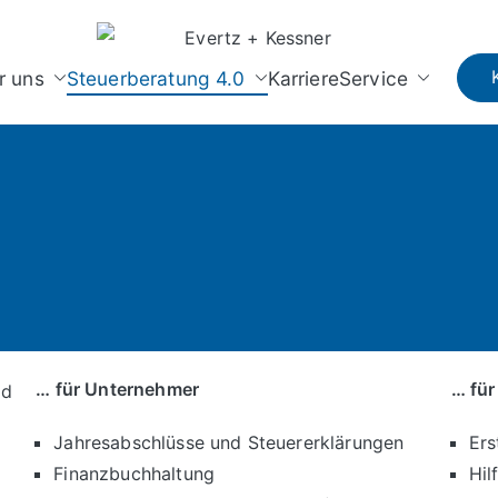
Evertz + Kessner
Steuerberater Langenfeld
r uns
Steuerberatung 4.0
Karriere
Service
… für Unternehmer
… für
Jahresabschlüsse und Steuererklärungen
Ers
Finanzbuchhaltung
Hil