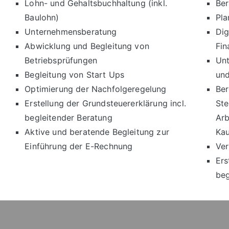
Lohn- und Gehaltsbuchhaltung (inkl.
Ber
Baulohn)
Pla
Unternehmensberatung
Dig
Abwicklung und Begleitung von
Fin
Betriebsprüfungen
Unt
Begleitung von Start Ups
und
Optimierung der Nachfolgeregelung
Ber
Erstellung der Grundsteuererklärung incl.
Ste
begleitender Beratung
Arb
Aktive und beratende Begleitung zur
Kau
Einführung der E-Rechnung
Ver
Ers
beg